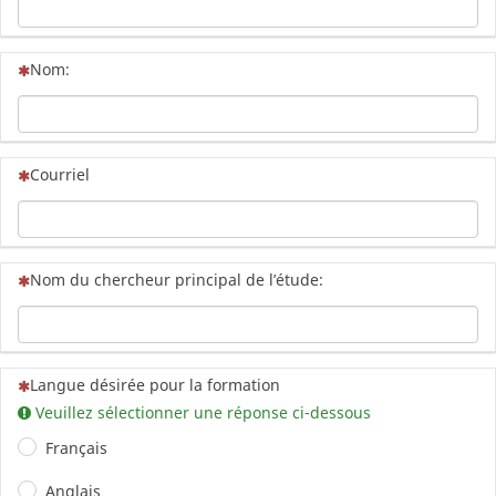
(Cette question est obligatoire)
Nom:
(Cette question est obligatoire)
Courriel
(Cette question est obligatoire)
Nom du chercheur principal de l’étude:
(Cette question est obligatoire)
Langue désirée pour la formation
Veuillez sélectionner une réponse ci-dessous
Français
Anglais